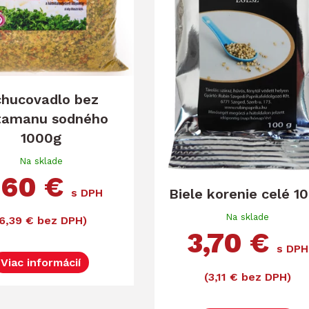
hucovadlo bez
tamanu sodného
1000g
Na sklade
,60 €
Biele korenie celé 1
s DPH
Na sklade
(6,39 € bez DPH)
3,70 €
s DPH
Viac informácií
(3,11 € bez DPH)