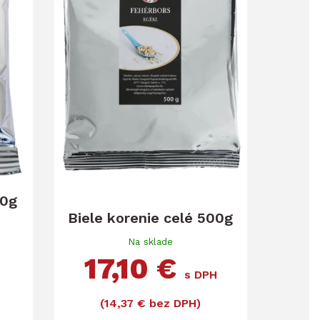
00g
Biele korenie celé 500g
Na sklade
17,10 €
s DPH
(14,37 € bez DPH)