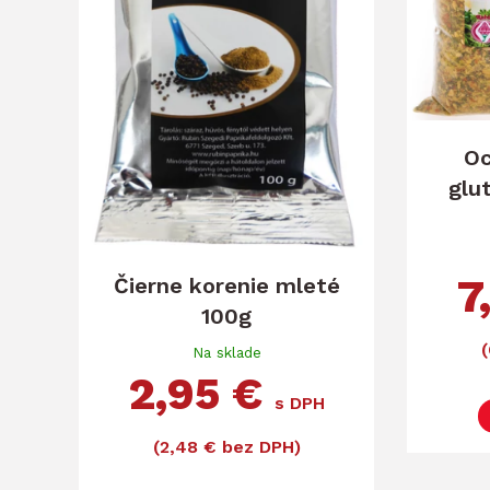
Oc
glu
7
Čierne korenie mleté
100g
Na sklade
2,95 €
s DPH
(2,48 € bez DPH)