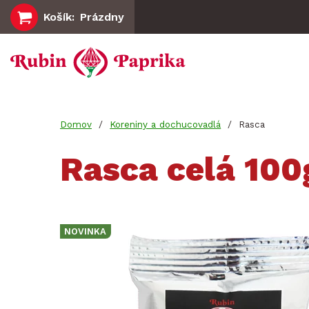
Skočiť
Košík
Prázdny
na
Main
hlavný
obsah
navigation
You
Domov
Koreniny a dochucovadlá
Rasca
Rasca celá 100
are
here
NOVINKA