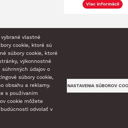
Viac informácií
 vybrané vlastné
bory cookie, ktoré sú
né súbory cookie, ktoré
stránky, výkonnostné
e súhrnných údajov o
tingové súbory cookie,
ho obsahu a reklamy.
NASTAVENIA SÚBOROV COO
te s používaním
rov cookie môžete
© 2026 rubinpaprika.sk
 budúcnosti odvolať v
Vyrobil