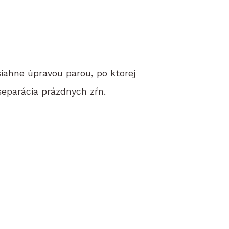
siahne úpravou parou, po ktorej
separácia prázdnych zŕn.
H