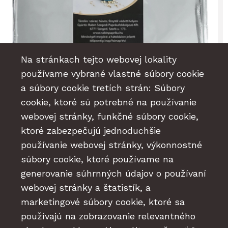
Na stránkach tejto webovej lokality
používame vybrané vlastné súbory cookie
a súbory cookie tretích strán: Súbory
cookie, ktoré sú potrebné na používanie
webovej stránky, funkčné súbory cookie,
ktoré zabezpečujú jednoduchšie
používanie webovej stránky, výkonnostné
súbory cookie, ktoré používame na
Biele korenie celé 500g
generovanie súhrnných údajov o používaní
Na sklade
webovej stránky a štatistík, a
17,10 €
s DPH
marketingové súbory cookie, ktoré sa
(14,37 € bez DPH)
používajú na zobrazovanie relevantného