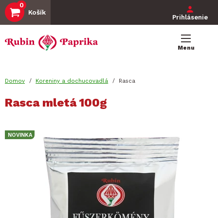
Používate
0
Skočiť
Košík
na
Prihlásenie
menu
hlavný
Main
obsah
navigation
Menu
You
Domov
Koreniny a dochucovadlá
Rasca
are
Rasca mletá 100g
here
NOVINKA