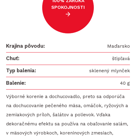
100% ZÁRUKA
SPOKOJNOSTI
Krajina pôvodu
Maďarsko
Chuť
štipľavá
Typ balenia
sklenený mlynček
Balenie
40 g
Výborné korenie a dochucovadlo, preto sa odporúča
na dochucovanie pečeného mäsa, omáčok, ryžových a
zemiakových príloh, šalátov a polievok. Vďaka
dekoračnému efektu sa používa na obaľovanie salám,
v mäsových výrobkoch, koreninových zmesiach,