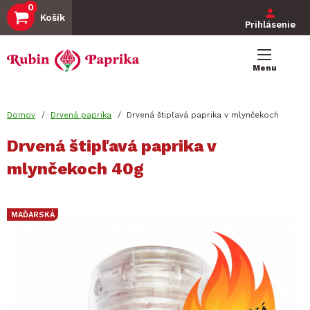
Používate
0
Skočiť
Košík
na
Prihlásenie
menu
hlavný
Main
obsah
navigation
Menu
You
Domov
Drvená paprika
Drvená štipľavá paprika v mlynčekoch
are
Drvená štipľavá paprika v
here
mlynčekoch 40g
MAĎARSKÁ