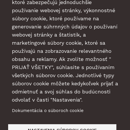
ktoré zabezpečujú jednoduchšie
používanie webovej stránky, výkonnostné
súbory cookie, ktoré používame na
Drvená sladká paprika v mlynčekoch 40g
generovanie súhrnných údajov o používaní
Na sklade
webovej stránky a štatistík, a
3,50 €
s DPH
marketingové súbory cookie, ktoré sa
(2,94 € bez DPH)
používajú na zobrazovanie relevantného
obsahu a reklamy. Ak zvolíte možnosť "
Viac informácií
PRIJAŤ VŠETKY", súhlasíte s používaním
všetkých súborov cookie. Jednotlivé typy
súborov cookie môžete kedykoľvek prijať a
odmietnuť a svoj súhlas do budúcnosti
odvolať v časti "Nastavenia".
Dokumentácia o súboroch cookie